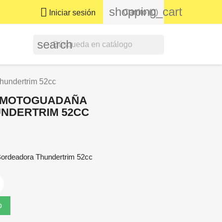
shopping_cart

Carrito
(0)
Iniciar sesión
search
undertrim 52cc
 MOTOGUADAÑA
NDERTRIM 52CC
ordeadora Thundertrim 52cc
o