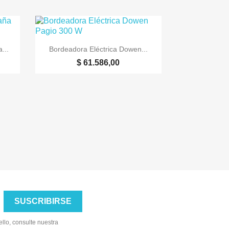

Vista rápida
...
Bordeadora Eléctrica Dowen...
$ 61.586,00
llo, consulte nuestra