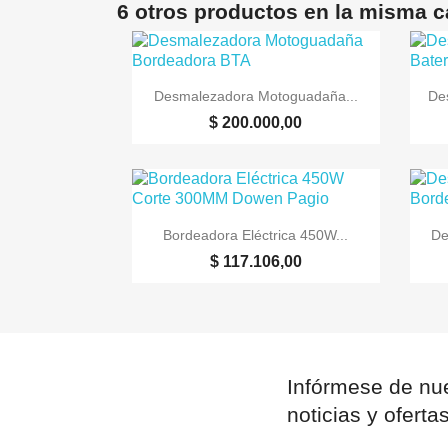
6 otros productos en la misma c

Vista rápida
Desmalezadora Motoguadaña...
De
$ 200.000,00

Vista rápida
Bordeadora Eléctrica 450W...
De
$ 117.106,00
Infórmese de nue
noticias y oferta