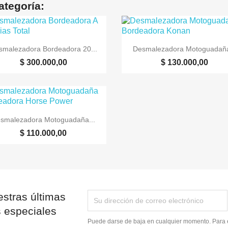
ategoría:


Vista rápida
Vista rápida
smalezadora Bordeadora 20...
Desmalezadora Motoguadaña
$ 300.000,00
$ 130.000,00

Vista rápida
smalezadora Motoguadaña...
$ 110.000,00
stras últimas
s especiales
Puede darse de baja en cualquier momento. Para e