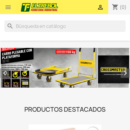
shopping_cart


(0)
search


PRODUCTOS DESTACADOS