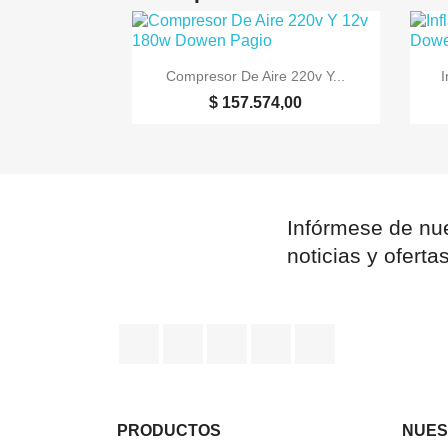

Vista rápida
Compresor De Aire 220v Y...
I
$ 157.574,00
Infórmese de nue
noticias y oferta
Facebook
YouTube
Pinterest
Instagram
TikTok
PRODUCTOS
NUES