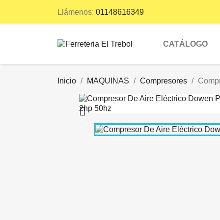
Llámenos:
01148616349
CATÁLOGO
Inicio
MAQUINAS
Compresores
Compr
