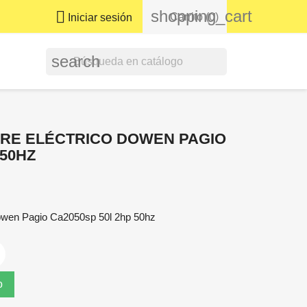
shopping_cart

Carrito
(0)
Iniciar sesión
search
RE ELÉCTRICO DOWEN PAGIO
 50HZ
owen Pagio Ca2050sp 50l 2hp 50hz
o