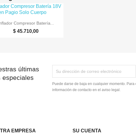

Vista rápida
nflador Compresor Batería...
$ 45.710,00
stras últimas
s especiales
Puede darse de baja en cualquier momento. Para e
información de contacto en el aviso legal.
TRA EMPRESA
SU CUENTA