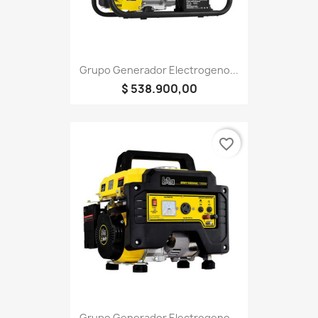
Grupo Generador Electrogeno...
$ 538.900,00
favorite_border
Grupo Generador Electrogeno...