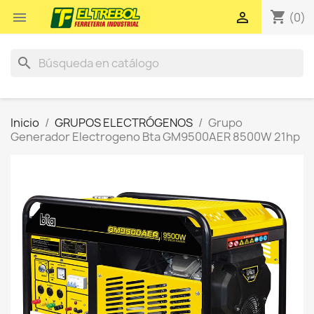
shopping_cart


(0)
search
Inicio
GRUPOS ELECTRÓGENOS
Grupo
Generador Electrogeno Bta GM9500AER 8500W 21hp