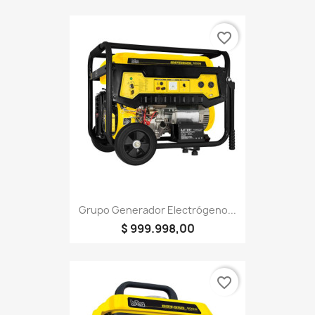
favorite_border
Grupo Generador Electrógeno...
$ 999.998,00
favorite_border