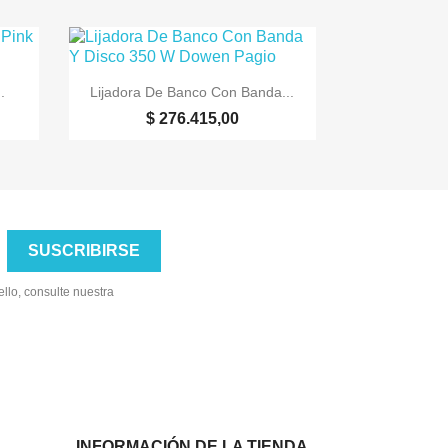

Vista rápida
.
Lijadora De Banco Con Banda...
$ 276.415,00
llo, consulte nuestra
INFORMACIÓN DE LA TIENDA