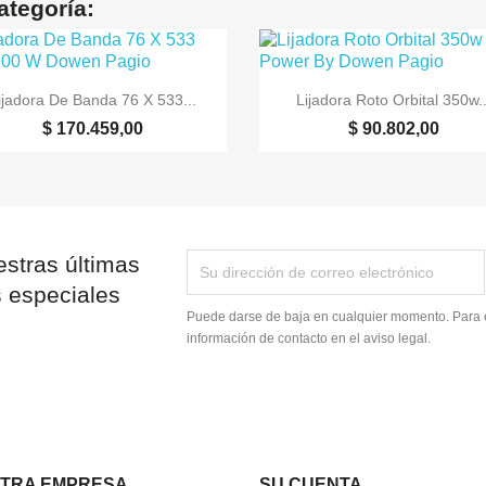
ategoría:


Vista rápida
Vista rápida
ijadora De Banda 76 X 533...
Lijadora Roto Orbital 350w..
$ 170.459,00
$ 90.802,00
stras últimas
s especiales
Puede darse de baja en cualquier momento. Para e
información de contacto en el aviso legal.
TRA EMPRESA
SU CUENTA