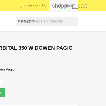
shopping_cart

Carrito
(0)
Iniciar sesión
search
RBITAL 350 W DOWEN PAGIO
wen Pagio
o