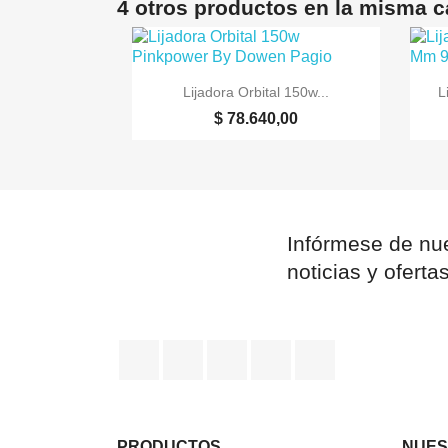
4 otros productos en la misma c

Vista rápida
Lijadora Orbital 150w...
L
$ 78.640,00
Infórmese de nue
noticias y oferta
Facebook
YouTube
Pinterest
Instagram
TikTok
PRODUCTOS
NUES