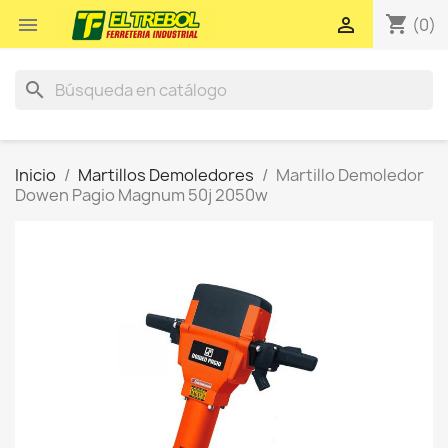
shopping_cart


(0)
search
Inicio
Martillos Demoledores
Martillo Demoledor
Dowen Pagio Magnum 50j 2050w