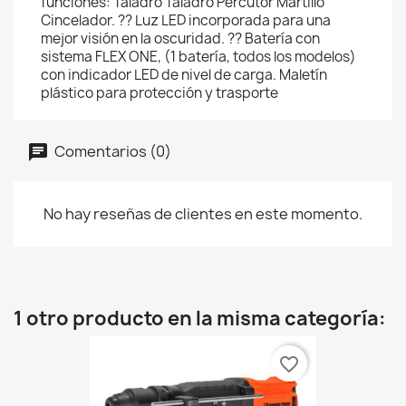
funciones: Taladro Taladro Percutor Martillo
Cincelador. ?? Luz LED incorporada para una
mejor visión en la oscuridad. ?? Batería con
sistema FLEX ONE, (1 batería, todos los modelos)
con indicador LED de nivel de carga. Maletín
plástico para protección y trasporte
Comentarios (0)
No hay reseñas de clientes en este momento.
1 otro producto en la misma categoría:
favorite_border