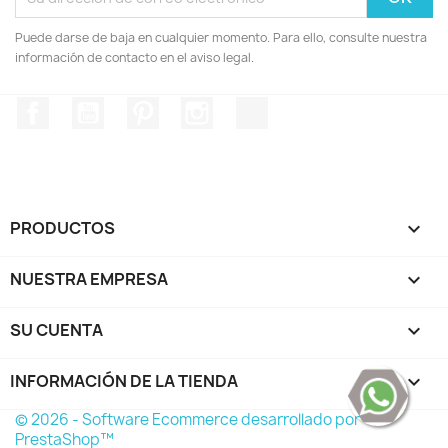
Puede darse de baja en cualquier momento. Para ello, consulte nuestra
información de contacto en el aviso legal.
Facebook
YouTube
Pinterest
Instagram
TikTok
PRODUCTOS

NUESTRA EMPRESA

SU CUENTA

INFORMACIÓN DE LA TIENDA
keyboard_arrow_down
© 2026 - Software Ecommerce desarrollado por
PrestaShop™