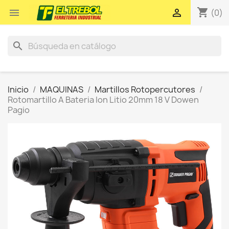
shopping_cart


(0)
search
Inicio
MAQUINAS
Martillos Rotopercutores
Rotomartillo A Bateria Ion Litio 20mm 18 V Dowen
Pagio