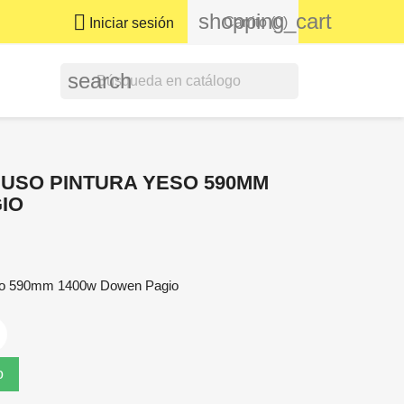
shopping_cart

Carrito
(0)
Iniciar sesión
search
USO PINTURA YESO 590MM
IO
eso 590mm 1400w Dowen Pagio
o