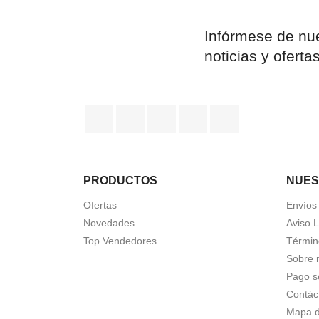
Infórmese de nue
noticias y oferta
Facebook
YouTube
Pinterest
Instagram
TikTok
PRODUCTOS
NUES
Ofertas
Envíos
Novedades
Aviso 
Top Vendedores
Términ
Sobre 
Pago s
Contác
Mapa de