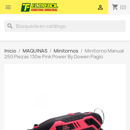
shopping_cart


(0)
search
Inicio
MAQUINAS
Minitornos
Minitorno Manual
250 Piezas 130w Pink Power By Dowen Pagio