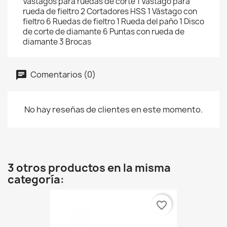
Vástagos para ruedas de corte 1 Vástago para
rueda de fieltro 2 Cortadores HSS 1 Vástago con
fieltro 6 Ruedas de fieltro 1 Rueda del paño 1 Disco
de corte de diamante 6 Puntas con rueda de
diamante 3 Brocas
Comentarios (0)
No hay reseñas de clientes en este momento.
3 otros productos en la misma
categoría:
favorite_border