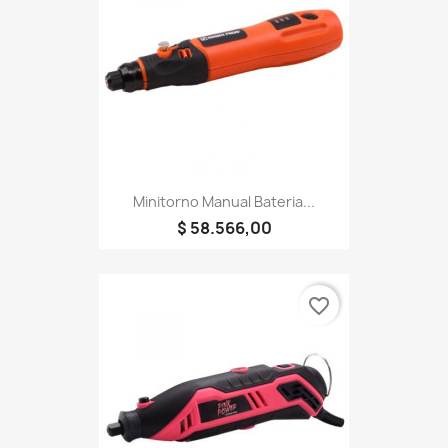
Minitorno Manual Bateria...
$ 58.566,00
favorite_border