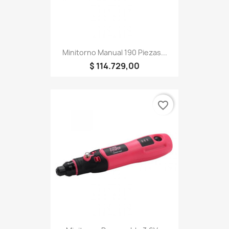
Minitorno Manual 190 Piezas...
$ 114.729,00
favorite_border