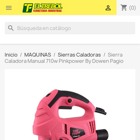
shopping_cart


(0)
search
Inicio
MAQUINAS
Sierras Caladoras
Sierra
Caladora Manual 710w Pinkpower By Dowen Pagio