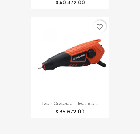
$ 40.372,00
favorite_border
Lápiz Grabador Eléctrico...
$ 35.672,00