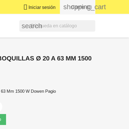
shopping_cart

Carrito
(0)
Iniciar sesión
search
QUILLAS Ø 20 A 63 MM 1500
 A 63 Mm 1500 W Dowen Pagio
o