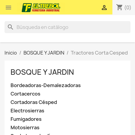
shopping_cart


(0)
search
Inicio
BOSQUE Y JARDIN
Tractores Corta Cesped
BOSQUE Y JARDIN
Bordeadoras-Demalezadoras
Cortacercos
Cortadoras Césped
Electrosierras
Fumigadores
Motosierras