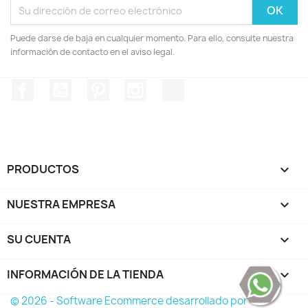
Puede darse de baja en cualquier momento. Para ello, consulte nuestra
información de contacto en el aviso legal.
Facebook
YouTube
Pinterest
Instagram
TikTok
PRODUCTOS

NUESTRA EMPRESA

SU CUENTA

INFORMACIÓN DE LA TIENDA
keyboard_arrow_down
© 2026 - Software Ecommerce desarrollado por