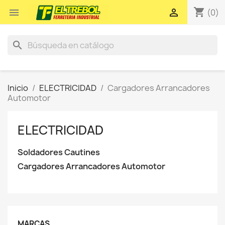
shopping_cart


(0)
search
Inicio
ELECTRICIDAD
Cargadores Arrancadores
Automotor
ELECTRICIDAD
Soldadores Cautines
Cargadores Arrancadores Automotor
MARCAS