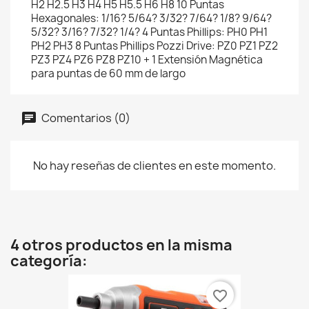
H2 H2.5 H3 H4 H5 H5.5 H6 H8 10 Puntas
Hexagonales: 1/16? 5/64? 3/32? 7/64? 1/8? 9/64?
5/32? 3/16? 7/32? 1/4? 4 Puntas Phillips: PH0 PH1
PH2 PH3 8 Puntas Phillips Pozzi Drive: PZ0 PZ1 PZ2
PZ3 PZ4 PZ6 PZ8 PZ10 + 1 Extensión Magnética
para puntas de 60 mm de largo
Comentarios (0)
No hay reseñas de clientes en este momento.
4 otros productos en la misma
categoría:
favorite_border