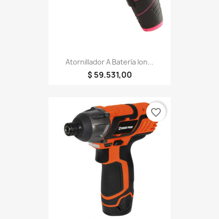
Atornillador A Batería Ion...
$ 59.531,00
favorite_border