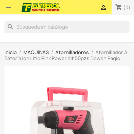
shopping_cart


(0)
search
Inicio
MAQUINAS
Atornilladores
Atornillador A
Batería Ion Litio Pink Power Kit 50pzs Dowen Pagio