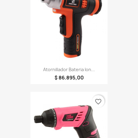
Atornillador Bateria Ion...
$ 86.895,00
favorite_border