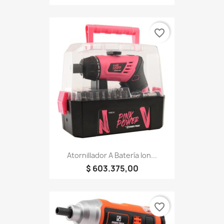
favorite_border
Atornillador A Batería Ion...
$ 603.375,00
favorite_border