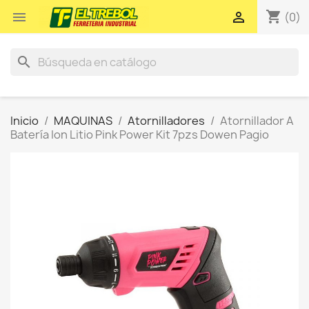
shopping_cart


(0)
search
Inicio
MAQUINAS
Atornilladores
Atornillador A
Batería Ion Litio Pink Power Kit 7pzs Dowen Pagio