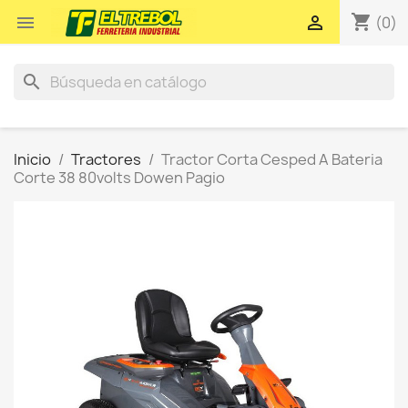
shopping_cart


(0)
search
Inicio
Tractores
Tractor Corta Cesped A Bateria
Corte 38 80volts Dowen Pagio