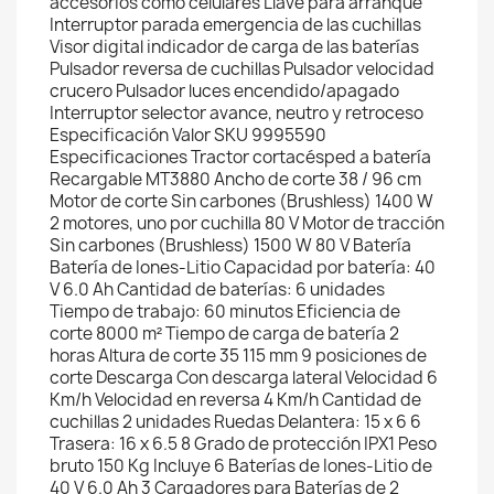
accesorios como celulares Llave para arranque
Interruptor parada emergencia de las cuchillas
Visor digital indicador de carga de las baterías
Pulsador reversa de cuchillas Pulsador velocidad
crucero Pulsador luces encendido/apagado
Interruptor selector avance, neutro y retroceso
Especificación Valor SKU 9995590
Especificaciones Tractor cortacésped a batería
Recargable MT3880 Ancho de corte 38 / 96 cm
Motor de corte Sin carbones (Brushless) 1400 W
2 motores, uno por cuchilla 80 V Motor de tracción
Sin carbones (Brushless) 1500 W 80 V Batería
Batería de Iones-Litio Capacidad por batería: 40
V 6.0 Ah Cantidad de baterías: 6 unidades
Tiempo de trabajo: 60 minutos Eficiencia de
corte 8000 m² Tiempo de carga de batería 2
horas Altura de corte 35 115 mm 9 posiciones de
corte Descarga Con descarga lateral Velocidad 6
Km/h Velocidad en reversa 4 Km/h Cantidad de
cuchillas 2 unidades Ruedas Delantera: 15 x 6 6
Trasera: 16 x 6.5 8 Grado de protección IPX1 Peso
bruto 150 Kg Incluye 6 Baterías de Iones-Litio de
40 V 6.0 Ah 3 Cargadores para Baterías de 2