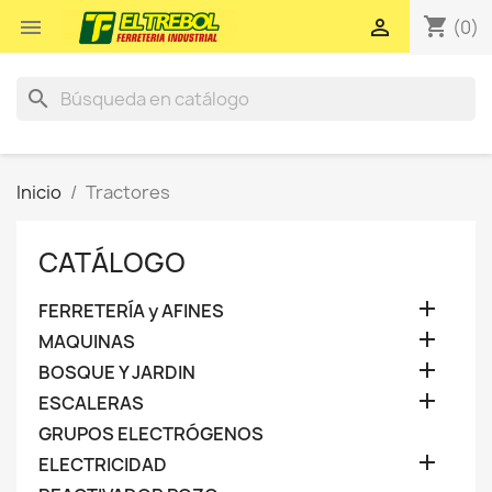
shopping_cart


(0)
search
Inicio
Tractores
CATÁLOGO

FERRETERÍA y AFINES

MAQUINAS

BOSQUE Y JARDIN

ESCALERAS
GRUPOS ELECTRÓGENOS

ELECTRICIDAD