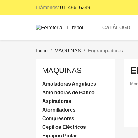
Llámenos:
01148616349
CATÁLOGO
Inicio
MAQUINAS
Engrampadoras
E
MAQUINAS
Amoladoras Angulares
Maqu
Amoladoras de Banco
Aspiradoras
Atornilladores
Compresores
Cepillos Eléctricos
Equipos Pintar