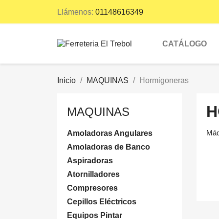
Llámenos:
01148616349
CATÁLOGO
Inicio
MAQUINAS
Hormigoneras
H
MAQUINAS
Máq
Amoladoras Angulares
Amoladoras de Banco
Aspiradoras
Atornilladores
Compresores
Cepillos Eléctricos
Equipos Pintar