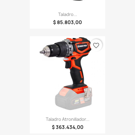
Taladro...
$ 85.803,00
favorite_border
Taladro Atronillador...
$ 363.434,00