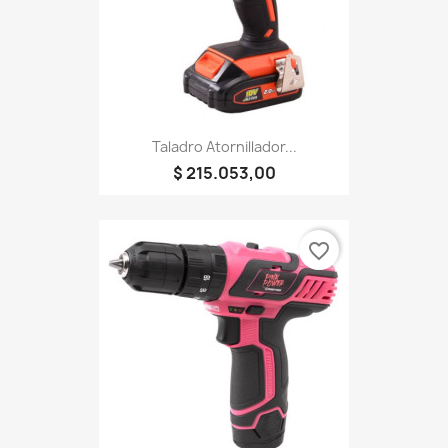
Taladro Atornillador...
$ 215.053,00
favorite_border