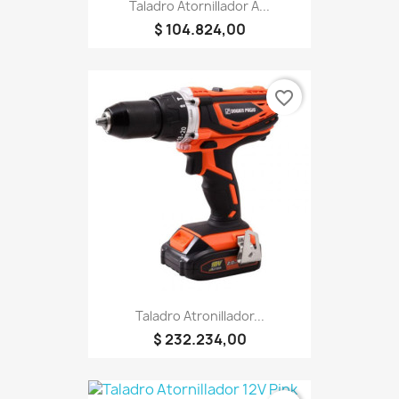
Taladro Atornillador A...
$ 104.824,00
favorite_border
Taladro Atronillador...
$ 232.234,00