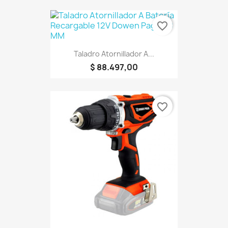
favorite_border
Taladro Atornillador A...
$ 88.497,00
favorite_border