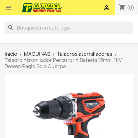
shopping_cart


(0)
search
Inicio
MAQUINAS
Taladros atornilladores
Taladro Atronillador Percutor A Bateria 13mm. 18V
Dowen Pagio Solo Cuerpo