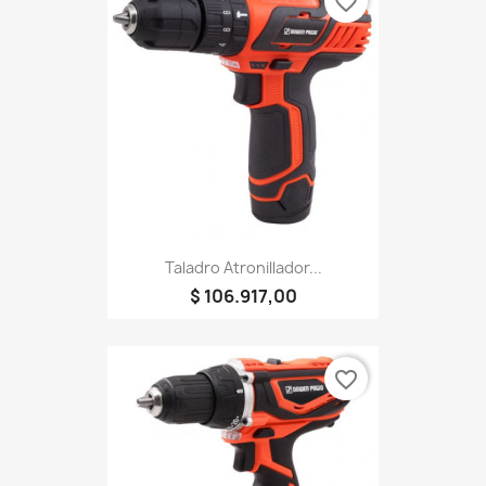
favorite_border
Taladro Atronillador...
$ 106.917,00
favorite_border