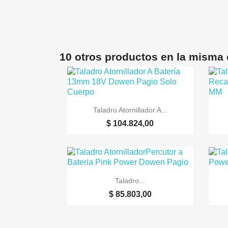
10 otros productos en la misma 

Vista rápida
Taladro Atornillador A...
$ 104.824,00

Vista rápida
Taladro...
$ 85.803,00