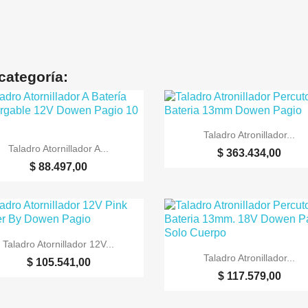
categoría:

Vista rápida
Taladro Atronillador...

Vista rápida
Taladro Atornillador A...
$ 363.434,00
$ 88.497,00

Vista rápida
Taladro Atornillador 12V...

Vista rápida
Taladro Atronillador...
$ 105.541,00
$ 117.579,00