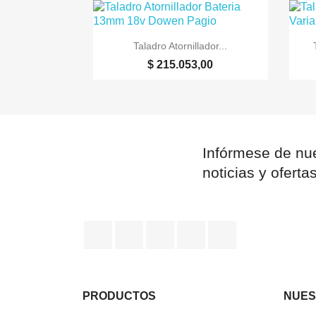

Vista rápida
Taladro Atornillador...
$ 215.053,00
Infórmese de nue
noticias y oferta
Facebook
YouTube
Pinterest
Instagram
TikTok
PRODUCTOS
NUES