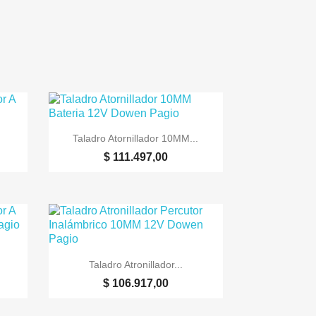

Vista rápida
Taladro Atornillador 10MM...
$ 111.497,00

Vista rápida
Taladro Atronillador...
$ 106.917,00