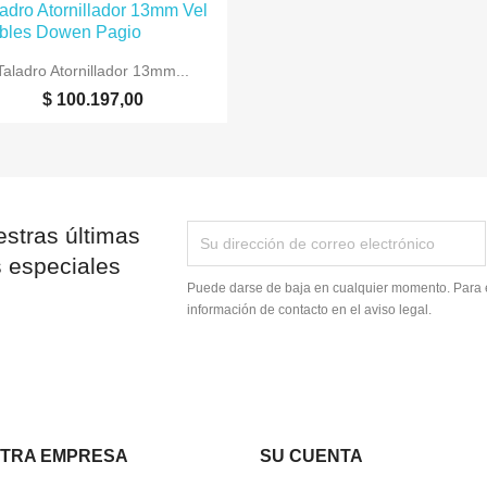

Vista rápida
Taladro Atornillador 13mm...
$ 100.197,00
stras últimas
s especiales
Puede darse de baja en cualquier momento. Para e
información de contacto en el aviso legal.
TRA EMPRESA
SU CUENTA