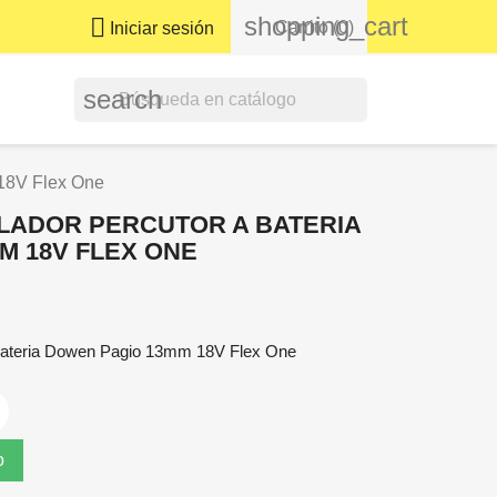
shopping_cart

Carrito
(0)
Iniciar sesión
search
 18V Flex One
LADOR PERCUTOR A BATERIA
M 18V FLEX ONE
A Bateria Dowen Pagio 13mm 18V Flex One
o