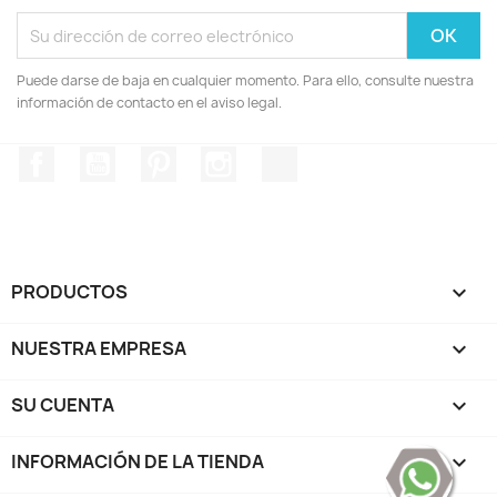
Puede darse de baja en cualquier momento. Para ello, consulte nuestra
información de contacto en el aviso legal.
Facebook
YouTube
Pinterest
Instagram
TikTok
PRODUCTOS

NUESTRA EMPRESA

SU CUENTA

INFORMACIÓN DE LA TIENDA
keyboard_arrow_down