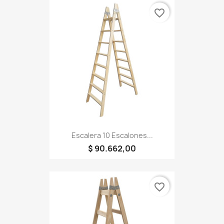
favorite_border
Escalera 10 Escalones...
$ 90.662,00
favorite_border