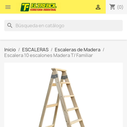
shopping_cart


(0)
search
Inicio
ESCALERAS
Escaleras de Madera
Escalera 10 escalones Madera T/ Familiar