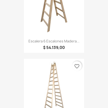
Escalera 6 Escalones Madera...
$ 54.139,00
favorite_border