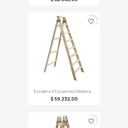
favorite_border
Escalera 9 Escalones Madera...
$ 59.232,00
favorite_border