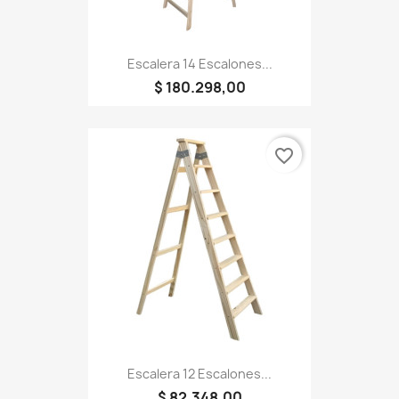
Escalera 14 Escalones...
$ 180.298,00
favorite_border
Escalera 12 Escalones...
$ 82.348,00