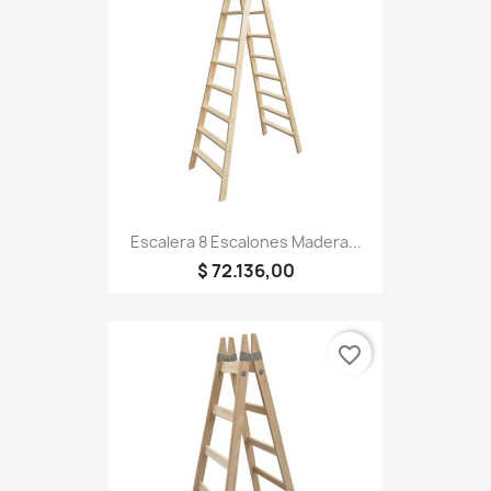
Escalera 8 Escalones Madera...
$ 72.136,00
favorite_border