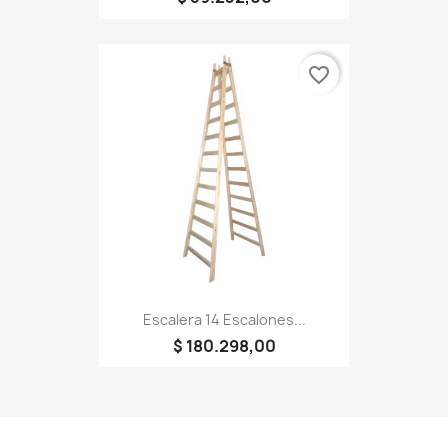
favorite_border
Escalera 14 Escalones...
$ 180.298,00