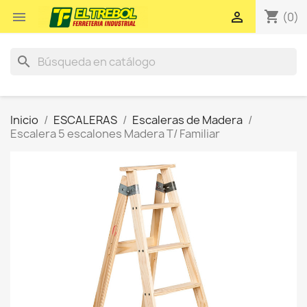
shopping_cart


(0)
search
Inicio
ESCALERAS
Escaleras de Madera
Escalera 5 escalones Madera T/ Familiar