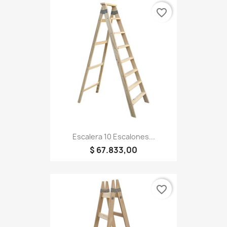
favorite_border
Escalera 10 Escalones...
$ 67.833,00
favorite_border