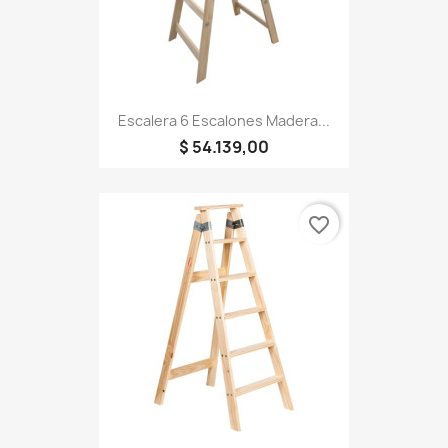
Escalera 6 Escalones Madera...
$ 54.139,00
favorite_border