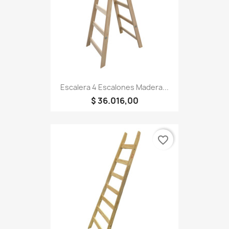
Escalera 4 Escalones Madera...
$ 36.016,00
favorite_border