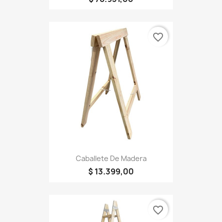
favorite_border
Caballete De Madera
$ 13.399,00
favorite_border