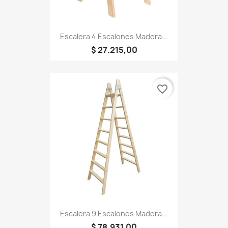
Escalera 4 Escalones Madera...
$ 27.215,00
favorite_border
Escalera 9 Escalones Madera...
$ 78.931,00