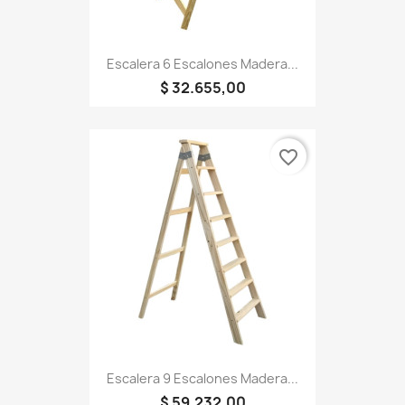
Escalera 6 Escalones Madera...
$ 32.655,00
favorite_border
Escalera 9 Escalones Madera...
$ 59.232,00