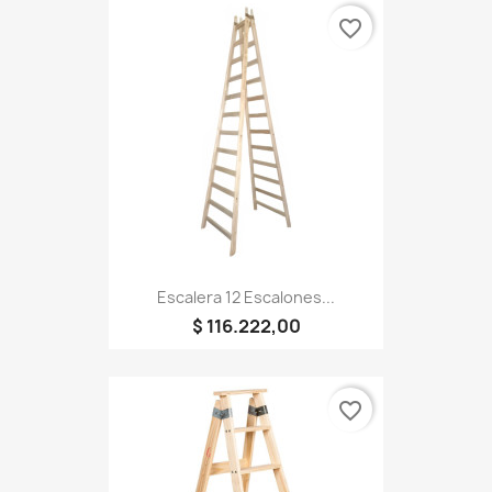
favorite_border
Escalera 12 Escalones...
$ 116.222,00
favorite_border