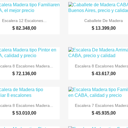


Vista rápida
Vista rápida
Escalera 12 Escalones...
Caballete De Madera
$ 82.348,00
$ 13.399,00


Vista rápida
Vista rápida
calera 8 Escalones Madera...
Escalera 8 Escalones Madera
$ 72.136,00
$ 43.617,00


Vista rápida
Vista rápida
calera 8 Escalones Madera...
Escalera 7 Escalones Madera
$ 53.010,00
$ 45.935,00