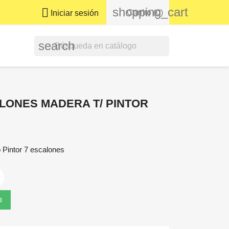
shopping_cart

Carrito
(0)
Iniciar sesión
search
LONES MADERA T/ PINTOR
 Pintor 7 escalones
o