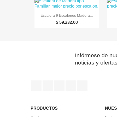

Vista rápida
Escalera 9 Escalones Madera...
$ 59.232,00
Infórmese de nue
noticias y oferta
Facebook
YouTube
Pinterest
Instagram
TikTok
PRODUCTOS
NUES