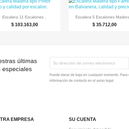


Vista rápida
Vista rápida
Escalera 11 Escalones...
Escalera 5 Escalones Madera
$ 103.163,00
$ 35.712,00
stras últimas
s especiales
Puede darse de baja en cualquier momento. Para e
información de contacto en el aviso legal.
TRA EMPRESA
SU CUENTA