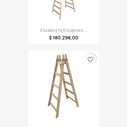
Escalera 14 Escalones...
$ 180.298,00
favorite_border