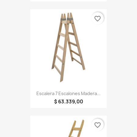
favorite_border
Escalera 7 Escalones Madera...
$ 63.339,00
favorite_border