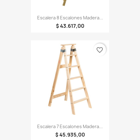
Escalera 8 Escalones Madera...
$ 43.617,00
favorite_border
Escalera 7 Escalones Madera...
$ 45.935,00