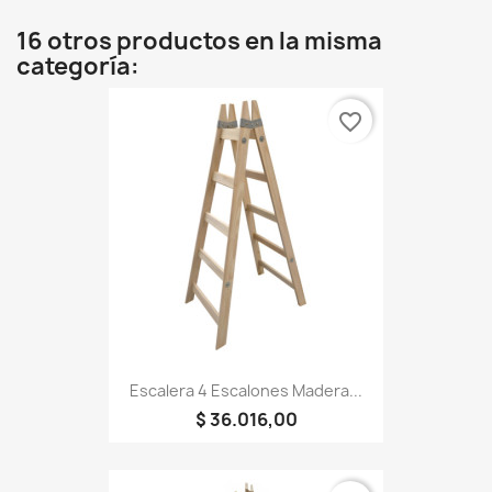
16 otros productos en la misma
categoría:
favorite_border
Escalera 4 Escalones Madera...
$ 36.016,00