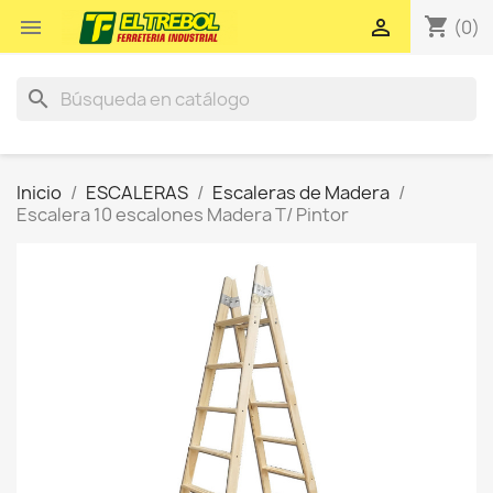
shopping_cart


(0)
search
Inicio
ESCALERAS
Escaleras de Madera
Escalera 10 escalones Madera T/ Pintor