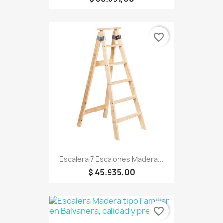
favorite_border
Escalera 7 Escalones Madera...
$ 45.935,00
favorite_border