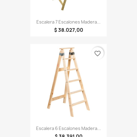
Escalera 7 Escalones Madera...
$ 38.027,00
favorite_border
Escalera 6 Escalones Madera...
$ 38.391,00