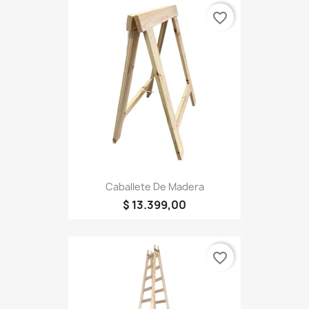
favorite_border
Caballete De Madera
$ 13.399,00
favorite_border