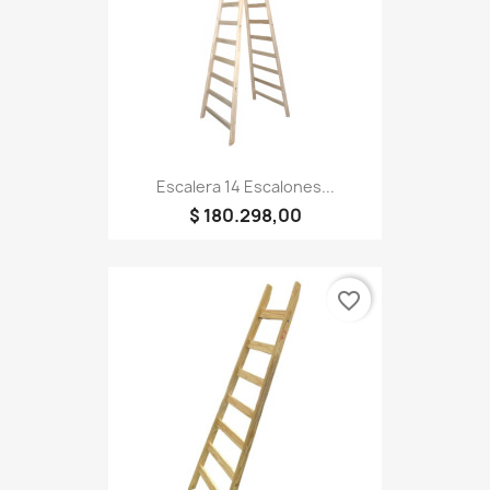
Escalera 14 Escalones...
$ 180.298,00
favorite_border