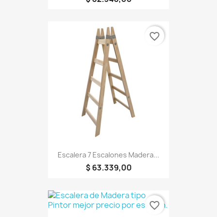
favorite_border
Escalera 7 Escalones Madera...
$ 63.339,00
favorite_border