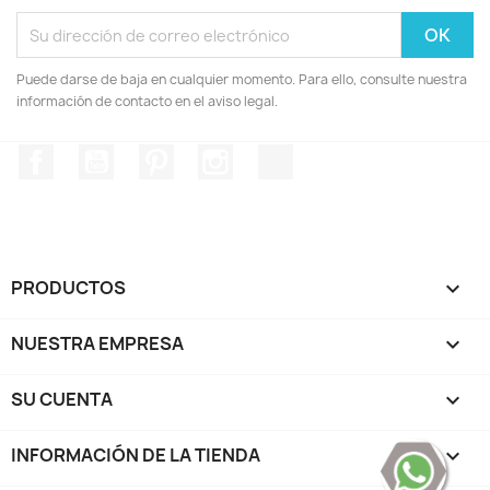
Puede darse de baja en cualquier momento. Para ello, consulte nuestra
información de contacto en el aviso legal.
Facebook
YouTube
Pinterest
Instagram
TikTok
PRODUCTOS

NUESTRA EMPRESA

SU CUENTA

INFORMACIÓN DE LA TIENDA
keyboard_arrow_down