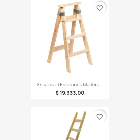
favorite_border
Escalera 3 Escalones Madera...
$ 19.333,00
favorite_border