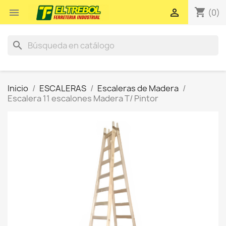
shopping_cart


(0)
search
Inicio
ESCALERAS
Escaleras de Madera
Escalera 11 escalones Madera T/ Pintor