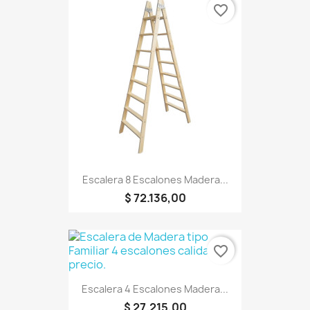
favorite_border
Escalera 8 Escalones Madera...
$ 72.136,00
favorite_border
Escalera 4 Escalones Madera...
$ 27.215,00