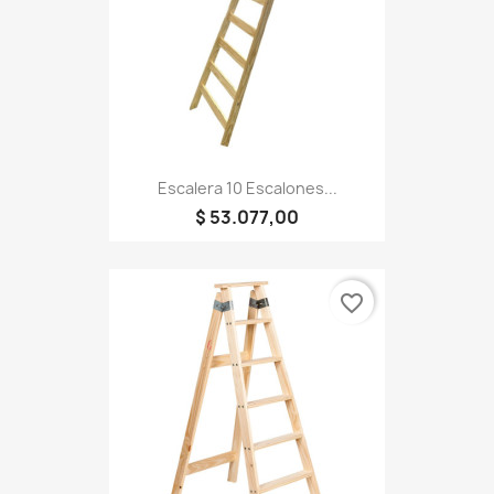
Escalera 10 Escalones...
$ 53.077,00
favorite_border