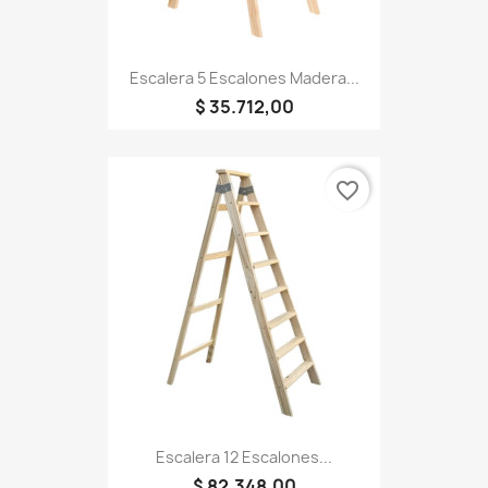
Escalera 5 Escalones Madera...
$ 35.712,00
favorite_border
Escalera 12 Escalones...
$ 82.348,00